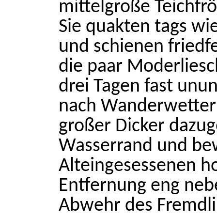
mittelgroße Teichfr
Sie quakten tags wi
und schienen friedfer
die paar Moderliesc
drei Tagen fast unu
nach Wanderwetter f
großer Dicker dazuge
Wasserrand und bew
Alteingesessenen h
Entfernung eng nebe
Abwehr des Fremdli