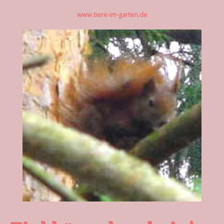
www.tiere-im-garten.de