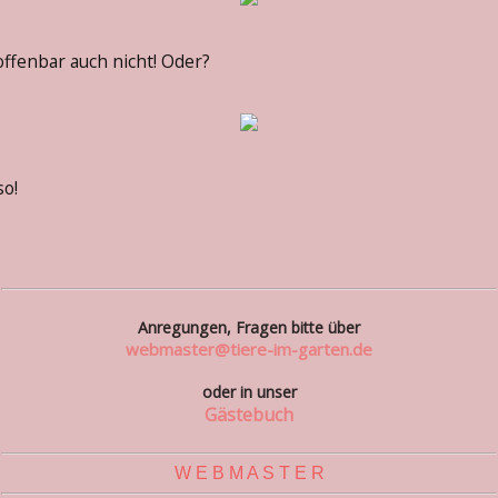
offenbar auch nicht! Oder?
so!
Anregungen, Fragen bitte über
webmaster@tiere-im-garten.de
oder in unser
Gästebuch
W E B M A S T E R