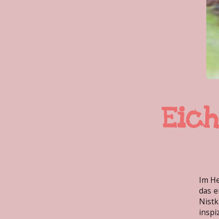
Eic
Im He
das e
Nist
inspi