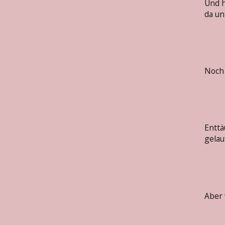
Und h
da un
Noch 
Enttä
gelau
Aber