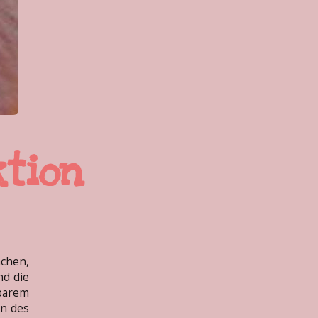
tion
nchen,
nd die
barem
on des