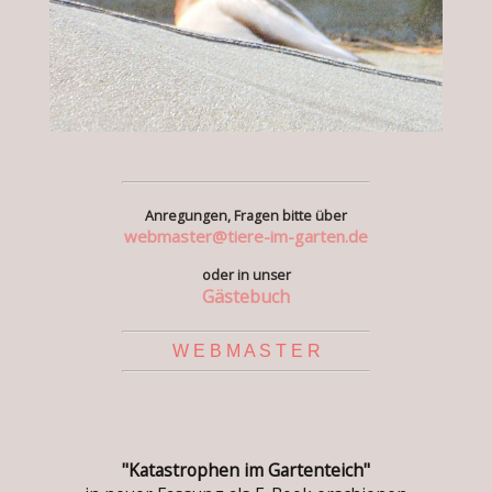
Anregungen, Fragen bitte über
webmaster@tiere-im-garten.de
oder in unser
Gästebuch
W E B M A S T E R
"Katastrophen im Gartenteich"