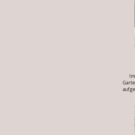
Im s
Gart
aufge