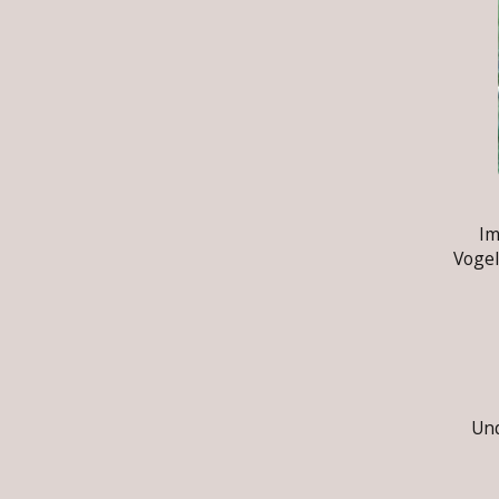
Im A
Vogel
Und 