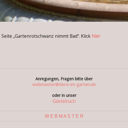
eite „Gartenrotschwanz nimmt Bad“. Klick
hier
Anregungen, Fragen bitte über
webmaster@tiere-im-garten.de
oder in unser
Gästebuch
W E B M A S T E R