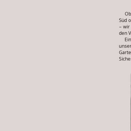
Ob s
Süd o
– wir
den V
Eine
uns
Garte
Siche