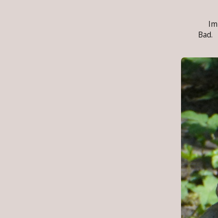
Im F
Bad.