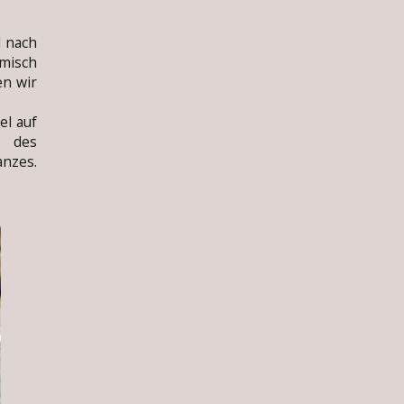
 nach
imisch
en wir
l auf
 des
anzes.