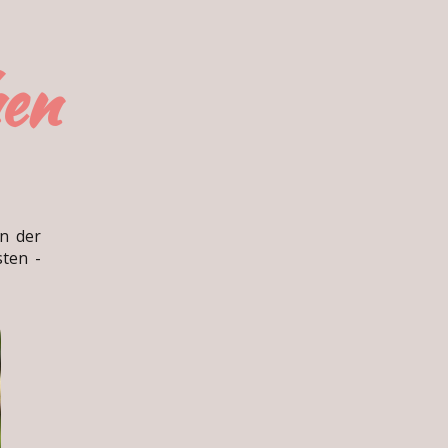
en
n der
sten -