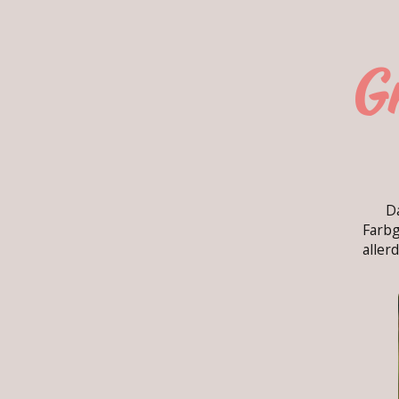
G
Das 
Farbg
aller