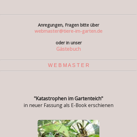
Anregungen, Fragen bitte über
webmaster@tiere-im-garten.de
oder in unser
Gästebuch
W E B M A S T E R
"Katastrophen im Gartenteich"
in neuer Fassung als E-Book erschienen