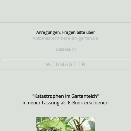
Anregungen, Fragen bitte über
webmaster@tiere-im-garten.de
Gästebuch
W E B M A S T E R
"Katastrophen im Gartenteich"
in neuer Fassung als E-Book erschienen