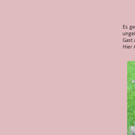
Es ge
ungeb
Gast 
Hier