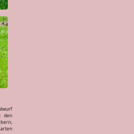
ulwurf
t den
kern,
arten