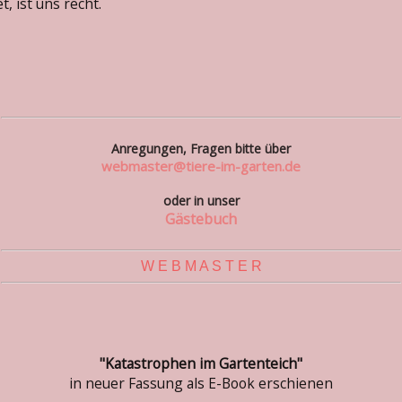
t, ist uns recht.
Anregungen, Fragen bitte über
webmaster@tiere-im-garten.de
oder in unser
Gästebuch
W E B M A S T E R
"Katastrophen im Gartenteich"
in neuer Fassung als E-Book erschienen