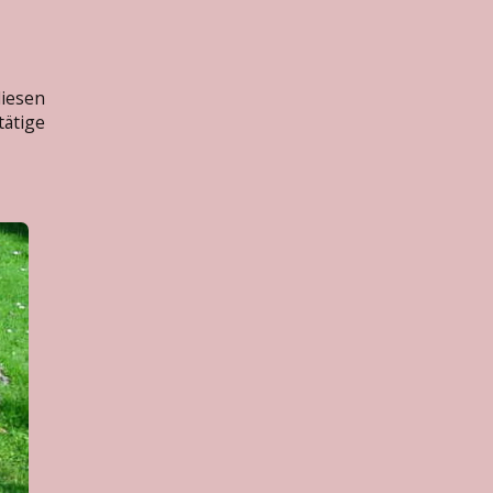
diesen
tätige