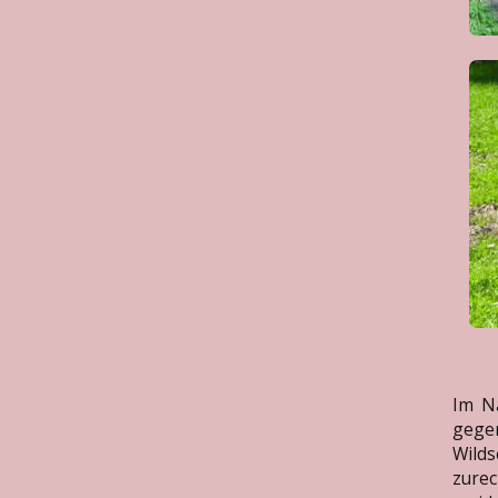
Im Na
gege
Wild
zure