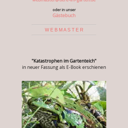
oder in unser
Gästebuch
W E B M A S T E R
"Katastrophen im Gartenteich"
in neuer Fassung als E-Book erschienen