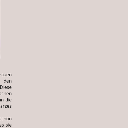
rauen
d den
Diese
bchen
an die
arzes
schon
es sie