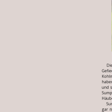
Die 
Gefi
Kohl
habe
und s
Sump
Häubc
Sump
gar n