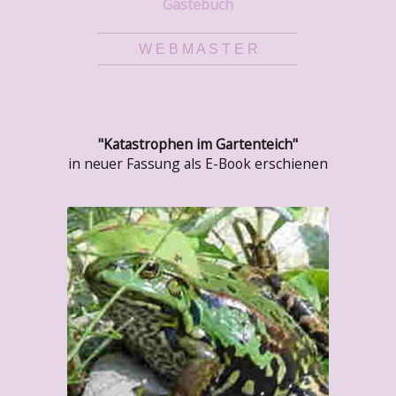
Gästebuch
W E B M A S T E R
"Katastrophen im Gartenteich"
in neuer Fassung als E-Book erschienen