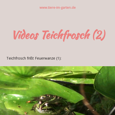
www.tiere-im-garten.de
Videos Teichfrosch (2)
Teichfrosch frißt Feuerwanze (1):