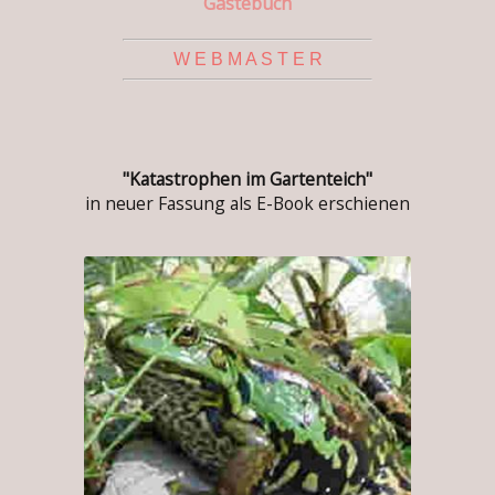
Gästebuch
W E B M A S T E R
"Katastrophen im Gartenteich"
in neuer Fassung als E-Book erschienen