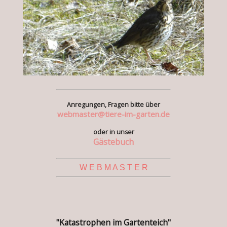
Anregungen, Fragen bitte über
webmaster@tiere-im-garten.de
oder in unser
Gästebuch
W E B M A S T E R
"Katastrophen im Gartenteich"