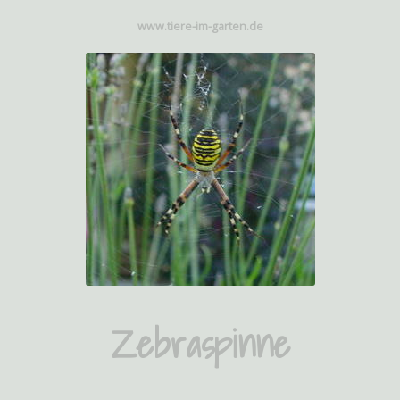
www.tiere-im-garten.de
Zebraspinne